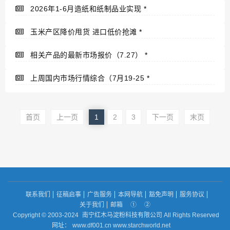
2026年1-6月造纸和纸制品业实现
*
玉米产区降价甩货 进口低价抢滩
*
相关产品的最新市场报价（7.27）
*
上周国内市场行情综合（7月19-25
*
首页
上一页
1
2
3
下一页
末页
联系我们
征稿启事
广告服务
本网导航
豁免声明
服务协议
关于我们
邮箱
①
②
Copyright © 2003-2024
南宁红木马淀粉科技有限公司 All Rights Reserved
网址：
www.df001.cn www.starchworld.net