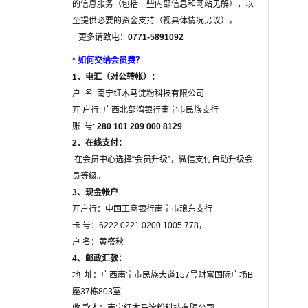
的信息服务（包括一些内部信息和网站见解），以
至提供必要的资金支持（视具体情况另议）。
更多请致电：
0771-5891092
*
如何交纳会员费？
1、电汇（对公转帐）：
户 名 :南宁红木马淀粉科技有限公司
开 户行: 广西北部湾银行南宁市民族支行
账 号:
280 101 209 000 8129
2、在线支付
：
在会员中心选择“会员升级”，微信支付自动升级会
员等级。
3、现金帐户
开户行：中国工商银行南宁市琅东支行
卡 号：6222 0221 0200 1005 778，
户 名：黄盛秋
4、邮政汇款：
地 址：广西南宁市民族大道157号财富国际广场B
座37栋803室