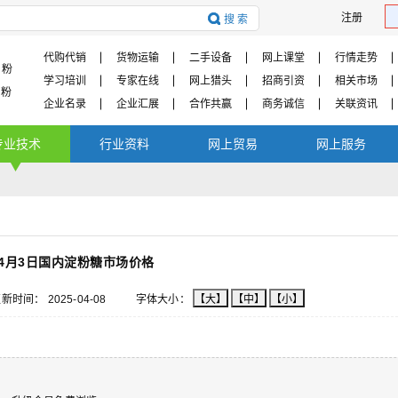
注册
代购代销
货物运输
二手设备
网上课堂
行情走势
 粉
学习培训
专家在线
网上猎头
招商引资
相关市场
淀粉
企业名录
企业汇展
合作共赢
商务诚信
关联资讯
专业技术
行业资料
网上贸易
网上服务
年4月3日国内淀粉糖市场价格
更新时间：
2025-04-08
字体大小：
【大】
【中】
【小】